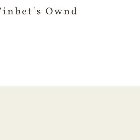
inbet's Ownd